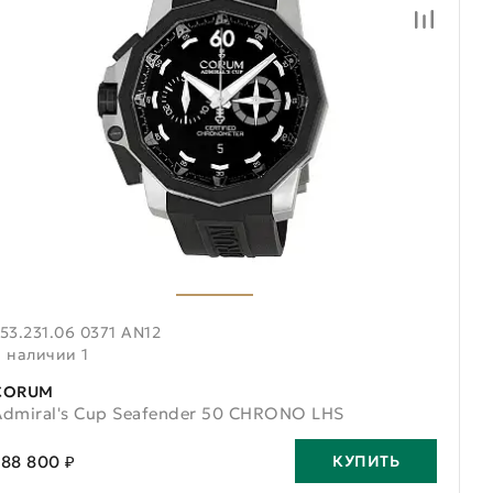
53.231.06 0371 AN12
В наличии 1
CORUM
Admiral's Cup Seafender 50 CHRONO LHS
788 800 ₽
КУПИТЬ