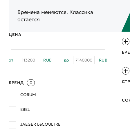
Времена меняются. Классика
остается
ЦЕНА
БР
от
RUB
до
RUB
СТ
БРЕНД
0
CORUM
СО
EBEL
JAEGER LeCOULTRE