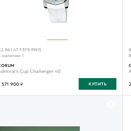
82.961.47 F379 PN15
В наличии 1
CORUM
Admiral's Cup Challenger 40
A
1 371 900 ₽
КУПИТЬ