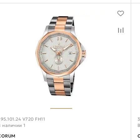
395.101.24 V720 FH11
3
В наличии 1
CORUM