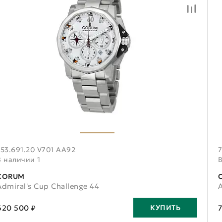
753.691.20 V701 AA92
7
В наличии 1
CORUM
Admiral's Cup Challenge 44
620 500 ₽
КУПИТЬ