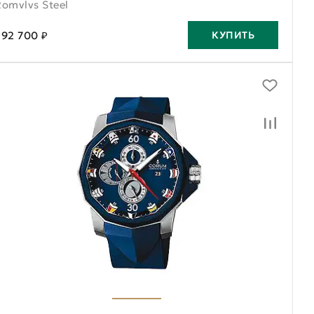
Romvlvs Steel
392 700 ₽
КУПИТЬ