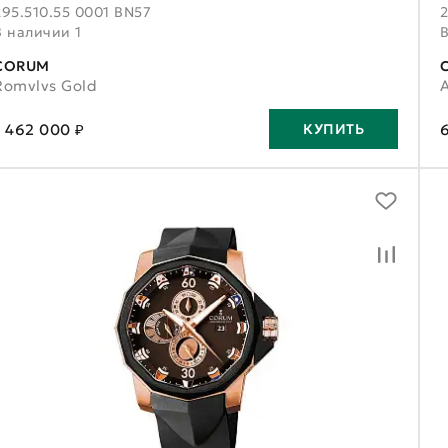
295.510.55 0001 BN57
2
В наличии 1
CORUM
Romvlvs Gold
A
1 462 000 ₽
КУПИТЬ