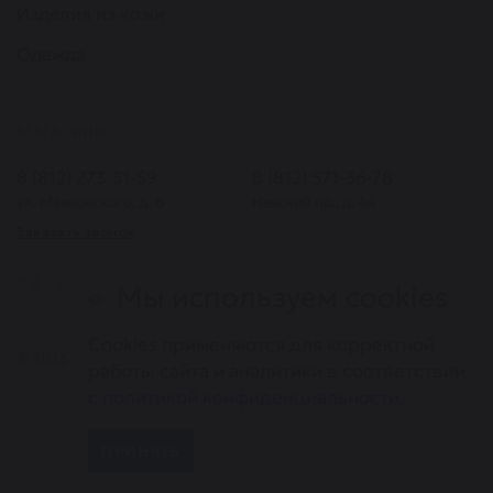
Изделия из кожи
Одежда
МАГАЗИНЫ
8 (812) 273-51-59
8 (812) 571-36-78
ул. Маяковского, д. 6
Невский пр., д. 44
Заказать звонок
Мы используем cookies
Cookies применяются для корректной
© 2026. Все права защищены. Информация, представленная на
работы сайта и аналитики в соответствии
сайте, не является публичной офертой
с
политикой конфиденциальности
.
Карта сайта
Политика конфиденциальности
ПРИНЯТЬ
0
0
0