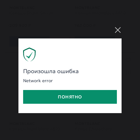
MONTBLANC
MONTBLANC
Кольцо Etoile Secret
Кольцо Montblanc 4810
209 900 ₽
162 000 ₽
КУПИТЬ
КУПИТЬ
Произошла ошибка
Network error
ПОНЯТНО
MONTBLANC
MONTBLANC
Кольцо Montblanc 4810
Колье Charactère