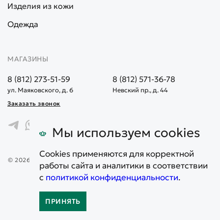
Изделия из кожи
Одежда
МАГАЗИНЫ
8 (812) 273-51-59
8 (812) 571-36-78
ул. Маяковского, д. 6
Невский пр., д. 44
Заказать звонок
Мы используем cookies
Cookies применяются для корректной
© 2026. Все права защищены. Информация, представленная на
работы сайта и аналитики в соответствии
сайте, не является публичной офертой
с
политикой конфиденциальности
.
Карта сайта
Политика конфиденциальности
ПРИНЯТЬ
0
0
0