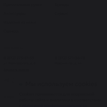
Премиальные ручки
Бренды
Аксессуары
Сервис
Изделия из кожи
Одежда
МАГАЗИНЫ
8 (812) 273-51-59
8 (812) 571-36-78
ул. Маяковского, д. 6
Невский пр., д. 44
Заказать звонок
Мы используем cookies
Cookies применяются для корректной
© 2026. Все права защищены. Информация, представленная на
работы сайта и аналитики в соответствии
сайте, не является публичной офертой
с
политикой конфиденциальности
.