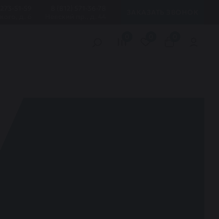
 273-51-59
8 (812) 571-36-78
ЗАКАЗАТЬ ЗВОНОК
кого, д. 6
Невский пр., д. 44
0
0
0