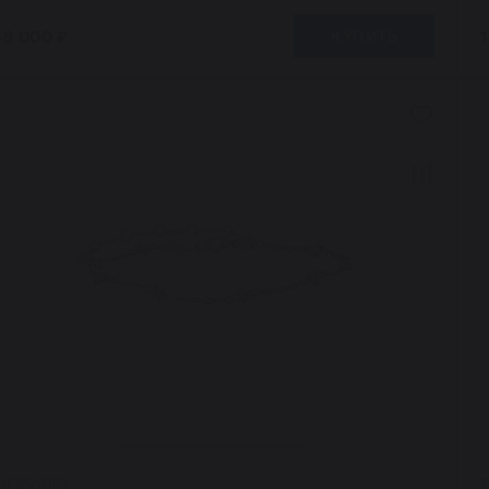
58 000 ₽
КУПИТЬ
482560Ю