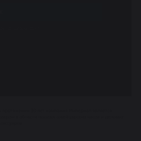
Е
нфиденциальности
а протяжении 30 лет компания Империал является
идером в области продаж швейцарских часов и деловых
ксессуаров