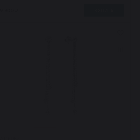
19 900 ₽
КУПИТЬ
170460Ю