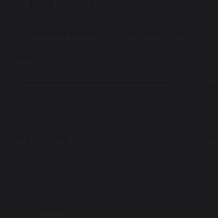
Времена меняются. Классика остается
ЦЕНА
БР
от
RUB
до
RUB
ПО
ВИД ИЗДЕЛИЯ
0
браслет
СО
брелок
Оч
запонки