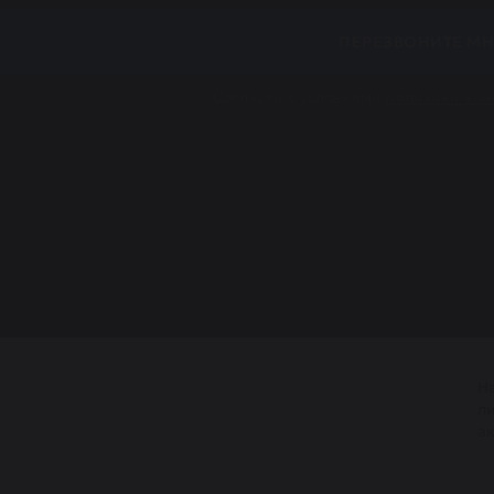
ПЕРЕЗВОНИТЕ МН
Согласен с условиями
политики ко
ы
Н
л
а