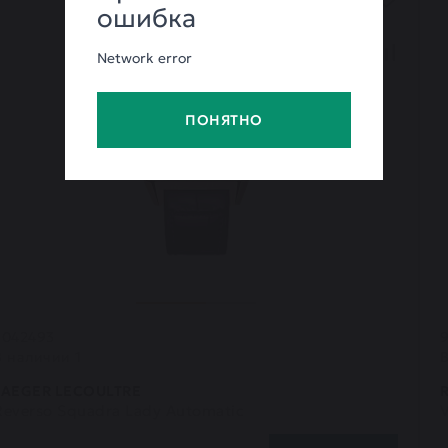
ошибка
Network error
ПОНЯТНО
7042493
9
В наличии 1
JAEGER LECOULTRE
Reverso Squadra Lady Automatic