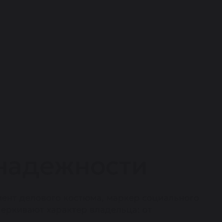
 надежности
мент делового костюма, маркер социального
черкивают характер владельца: от