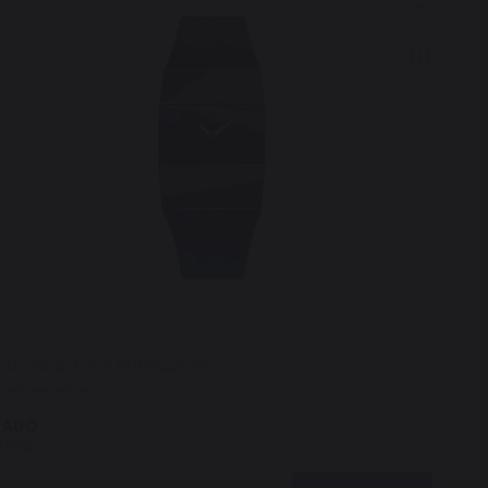
64.0548.3.015 (R96548155)
В наличии 4
RADO
V10K