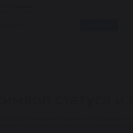
ULYSSE NARDIN
Classico Imperial
890 800 ₽
КУПИТЬ
символ статуса и
 прибор для измерения времени. Это важный эле
 В нашем каталоге собраны модели, которые под