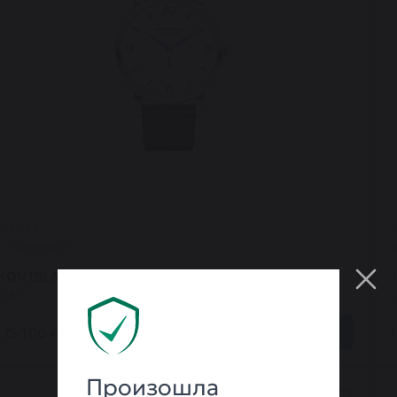
107073
J
В наличии 1
MONTBLANC
Star
375 100 ₽
1
КУПИТЬ
Произошла