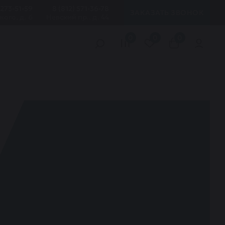
 273-51-59
8 (812) 571-36-78
ЗАКАЗАТЬ ЗВОНОК
кого, д. 6
Невский пр., д. 44
0
0
0