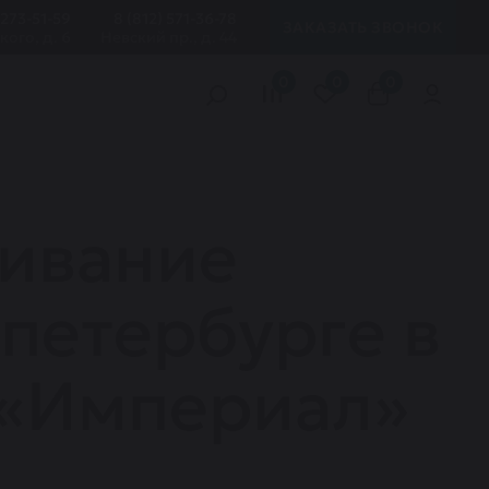
 273-51-59
8 (812) 571-36-78
ЗАКАЗАТЬ ЗВОНОК
кого, д. 6
Невский пр., д. 44
0
0
0
живание
-петербурге в
 «Империал»