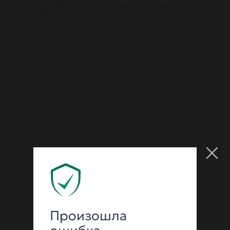
кого, д. 6
загрузка карты...
Произошла