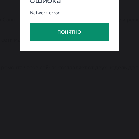
ошибка
Network error
 Санкт-Петербурге осуществляет диагностику и ремо
ПОНЯТНО
 сети магазинов Империал
ремонта часов сейчас составляет от двух недель до 