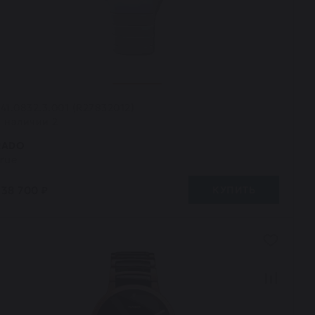
41.0832.3.001 (R27832012)
В наличии 2
RADO
rue
238 700 ₽
КУПИТЬ