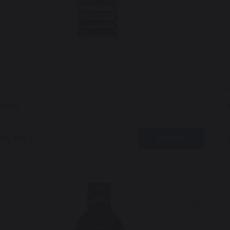
580.0692.3.010 (R20692102)
5
В наличии 2
RADO
Integral
T
274 700 ₽
КУПИТЬ