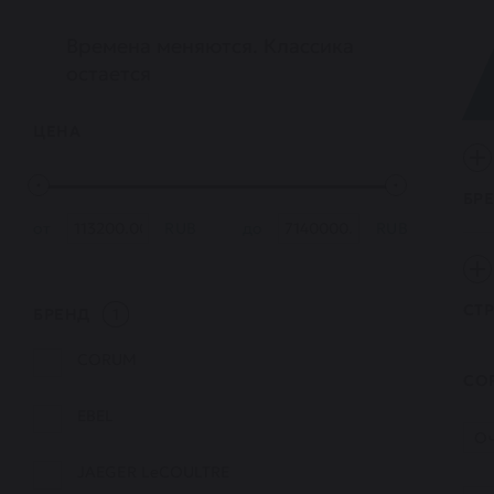
Времена меняются. Классика
остается
ЦЕНА
БР
от
RUB
до
RUB
СТ
БРЕНД
1
CORUM
СО
EBEL
Оч
JAEGER LeCOULTRE