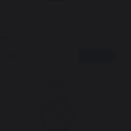
58.0609.3.017 (R15609172)
В наличии 1
RADO
D-Star
292 100 ₽
КУПИТЬ