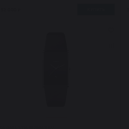
352 000 ₽
КУПИТЬ
156.0861.3.116 (R20861165)
1