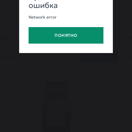
ошибка
Network error
763.3877.2.116 (R22877165)
6
В наличии 1
ПОНЯТНО
RADO
Coupole Classic
162 400 ₽
КУПИТЬ