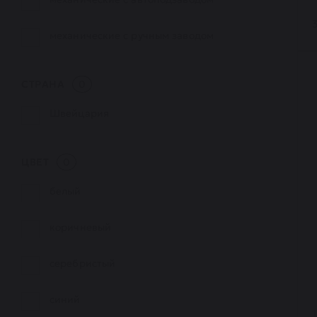
механические с ручным заводом
СТРАНА
0
Швейцария
ЦВЕТ
0
белый
коричневый
серебристый
синий