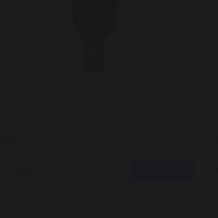
277.0093.3.071 (R53093712)
1
В наличии 1
RADO
Esenza Ceramic Touch
C
319 700 ₽
КУПИТЬ