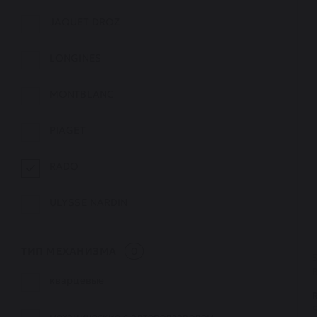
JAQUET DROZ
LONGINES
MONTBLANC
PIAGET
RADO
ULYSSE NARDIN
ТИП МЕХАНИЗМА
0
кварцевые
механические с автоподзаводом