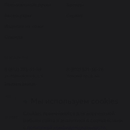
Премиальные ручки
Бренды
Аксессуары
Сервис
Изделия из кожи
Одежда
МАГАЗИНЫ
8 (812) 273-51-59
8 (812) 571-36-78
ул. Маяковского, д. 6
Невский пр., д. 44
Заказать звонок
Мы используем cookies
Cookies применяются для корректной
© 2026. Все права защищены. Информация, представленная на
работы сайта и аналитики в соответствии
сайте, не является публичной офертой
с
политикой конфиденциальности
.