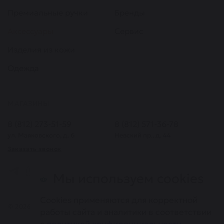
Премиальные ручки
Бренды
Аксессуары
Сервис
Изделия из кожи
Одежда
МАГАЗИНЫ
8 (812) 273-51-59
8 (812) 571-36-78
ул. Маяковского, д. 6
Невский пр., д. 44
Заказать звонок
Мы используем cookies
Cookies применяются для корректной
© 2026. Все права защищены. Информация, представленная на
работы сайта и аналитики в соответствии
сайте, не является публичной офертой