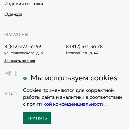
Изделия из кожи
Одежда
МАГАЗИНЫ
8 (812) 273-51-59
8 (812) 571-36-78
ул. Маяковского, д. 6
Невский пр., д. 44
Заказать звонок
Мы используем cookies
Cookies применяются для корректной
© 2026. Все права защищены. Информация, представленная на
работы сайта и аналитики в соответствии
сайте, не является публичной офертой
с
политикой конфиденциальности
.
Карта сайта
Политика конфиденциальности
ПРИНЯТЬ
0
0
0