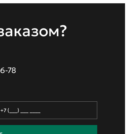
заказом?
36-78
Е