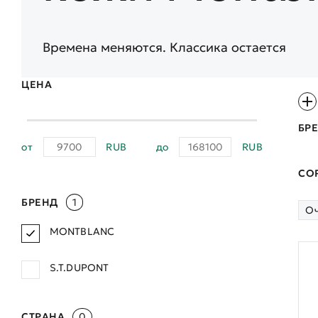
Времена меняются. Классика остается
ЦЕНА
БР
от
RUB
до
RUB
СО
БРЕНД
1
Оч
MONTBLANC
S.T.DUPONT
СТРАНА
0