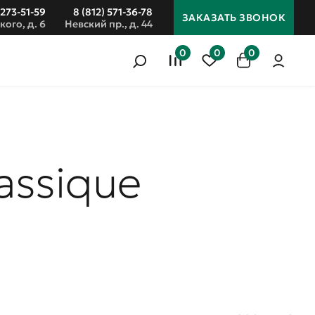
 273-51-59
8 (812) 571-36-78
ЗАКАЗАТЬ ЗВОНОК
кого, д. 6
Невский пр., д. 44
0
0
0
assique