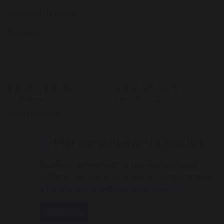
Изделия из кожи
Одежда
МАГАЗИНЫ
8 (812) 273-51-59
8 (812) 571-36-78
ул. Маяковского, д. 6
Невский пр., д. 44
Заказать звонок
Мы используем cookies
Cookies применяются для корректной
© 2026. Все права защищены. Информация, представленная на
работы сайта и аналитики в соответствии
сайте, не является публичной офертой
с
политикой конфиденциальности
.
Карта сайта
Политика конфиденциальности
ПРИНЯТЬ