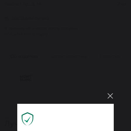
Невский пр., д. 44
2
шт
ДОСТАВИМ ЛИЧНО
В течение 48-х часов после покупки
по Санкт-Петербургу
Об изделии
Характеристики
Гарантия
ВСЕ ТОВАРЫ
Лучшие бренды