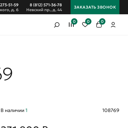
 273-51-59
8 (812) 571-36-78
ЗАКАЗАТЬ ЗВОНОК
кого, д. 6
Невский пр., д. 44
0
0
0
69
В наличии
1
108769