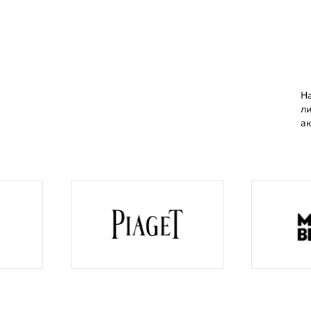
ы
Н
л
а