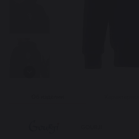
Об изделии
Характерис
GOURJI