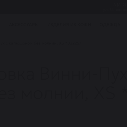
8 (812)
ул. Маяковс
И
АКСЕССУАРЫ
ИЗДЕЛИЯ ИЗ КОЖИ
ОДЕЖДА
ух с капюшоном без молнии, XS *822257
овка Винни-Пух
з молнии, XS 