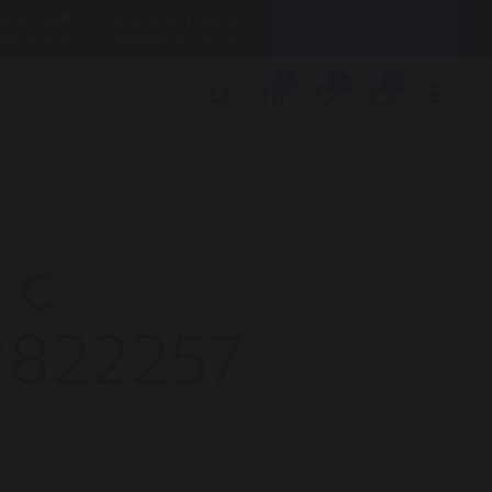
 273-51-59
8 (812) 571-36-78
ЗАКАЗАТЬ ЗВОНОК
кого, д. 6
Невский пр., д. 44
0
0
0
 с
*822257