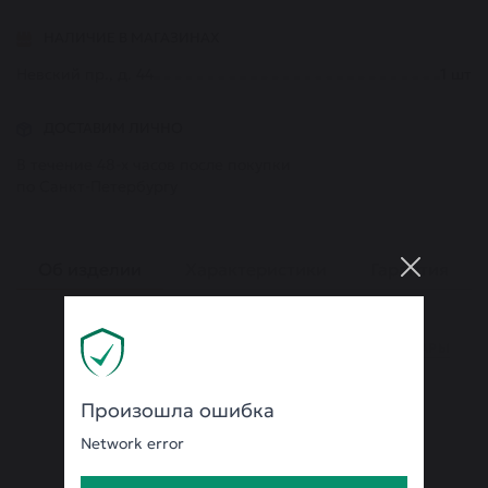
НАЛИЧИЕ В МАГАЗИНАХ
Невский пр., д. 44
1
шт
ДОСТАВИМ ЛИЧНО
В течение 48-х часов после покупки
по Санкт-Петербургу
Об изделии
Характеристики
Гарантия
ВСЕ ТОВАРЫ
Произошла ошибка
Network error