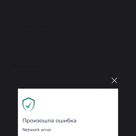
НАЛИЧИЕ В МАГАЗИНАХ
Невский пр., д. 44
1
шт
ДОСТАВИМ ЛИЧНО
В течение 48-х часов после покупки
по Санкт-Петербургу
Об изделии
Характеристики
Гарантия
ВСЕ ТОВАРЫ
Описание
Произошла ошибка
Классический ремень из кожи
Network error