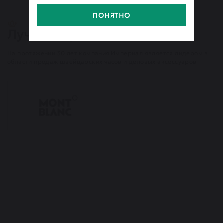
ПОНЯТНО
Лучшие бренды
На протяжении 30 лет компания Империал является лидером в
области продаж швейцарских часов и деловых аксессуаров