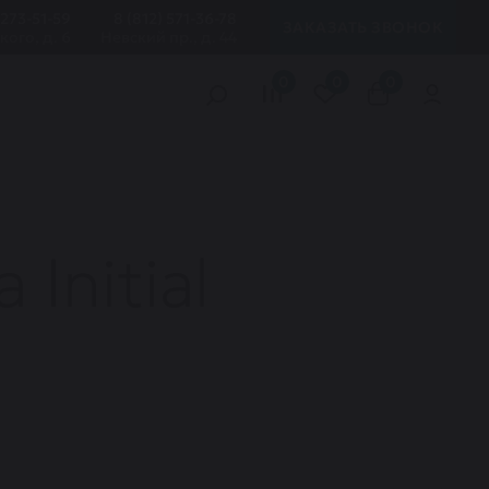
 273-51-59
8 (812) 571-36-78
ЗАКАЗАТЬ ЗВОНОК
кого, д. 6
Невский пр., д. 44
0
0
0
Initial