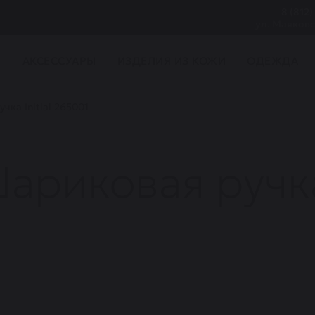
8 (812)
ул. Маяковс
И
АКСЕССУАРЫ
ИЗДЕЛИЯ ИЗ КОЖИ
ОДЕЖДА
ка Initial 265001
риковая ручка 