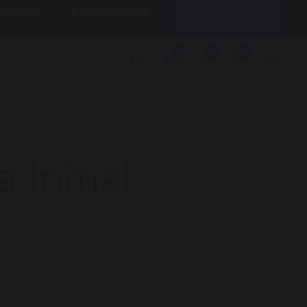
 273-51-59
8 (812) 571-36-78
ЗАКАЗАТЬ ЗВОНОК
кого, д. 6
Невский пр., д. 44
0
0
0
Initial