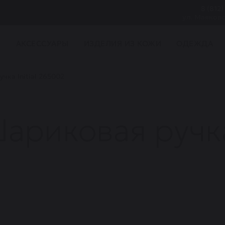
8 (812)
ул. Маяковс
И
АКСЕССУАРЫ
ИЗДЕЛИЯ ИЗ КОЖИ
ОДЕЖДА
чка Initial 265002
риковая ручка 