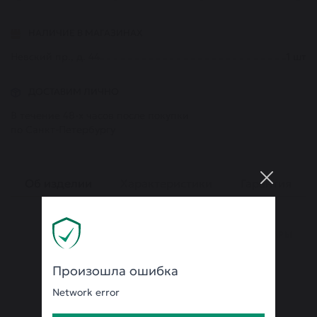
НАЛИЧИЕ В МАГАЗИНАХ
Невский пр., д. 44
1
шт
ДОСТАВИМ ЛИЧНО
В течение 48-х часов после покупки
по Санкт-Петербургу
Об изделии
Характеристики
Гарантия
ВСЕ ТОВАРЫ
Произошла ошибка
Network error