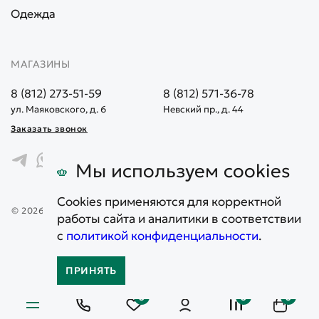
Одежда
МАГАЗИНЫ
8 (812) 273-51-59
8 (812) 571-36-78
ул. Маяковского, д. 6
Невский пр., д. 44
Заказать звонок
Мы используем cookies
Cookies применяются для корректной
© 2026. Все права защищены. Информация, представленная на
работы сайта и аналитики в соответствии
сайте, не является публичной офертой
с
политикой конфиденциальности
.
Карта сайта
Политика конфиденциальности
ПРИНЯТЬ
0
0
0